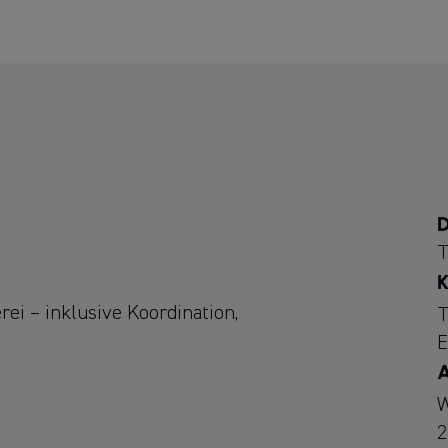
D
T
K
ei – inklusive Koordination,
T
E
A
W
2