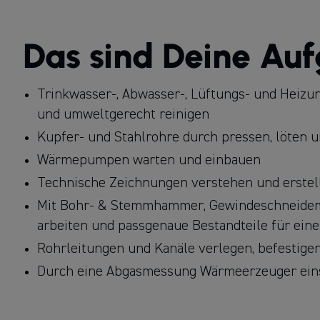
1989 gegründeten familien­geführten Unternehmen
verankerten Handwerks­betrieben in Deutschland
Das sind Deine Au
Trinkwasser-, Abwasser-, Lüftungs- und Heizu
und umweltgerecht reinigen
Kupfer- und Stahlrohre durch pressen, löten
Wärmepumpen warten und einbauen
Technische Zeichnungen verstehen und erstel
Mit Bohr- & Stemmhammer, Gewindeschneidema
arbeiten und passgenaue Bestandteile für eine
Rohrleitungen und Kanäle verlegen, befestig
Durch eine Abgasmessung Wärmeerzeuger eins