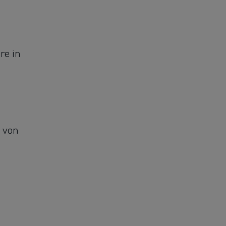
re in
) von