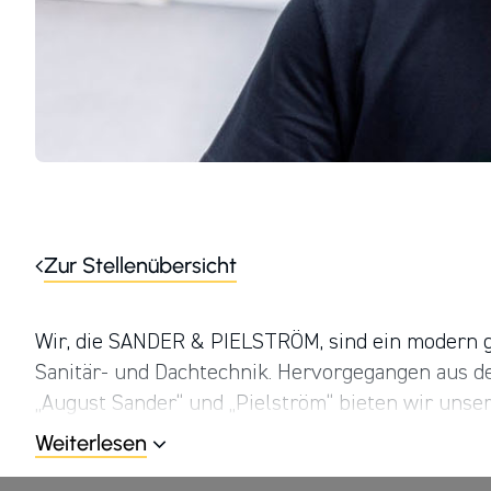
Zur Stellenübersicht
Wir, die SANDER & PIELSTRÖM, sind ein modern ge
Sanitär- und Dachtechnik. Hervorgegangen aus 
„August Sander“ und „Pielström“ bieten wir unse
Großraum Hamburg. Hervorragende Fachkräfte und
Weiterlesen
wesentlichen Säulen unseres Erfolges. Wir arbe