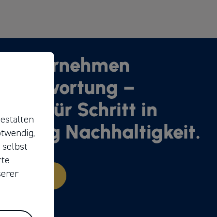
ir übernehmen
erantwortung –
hritt für Schritt in
estalten
ichtung Nachhaltigkeit.
otwendig,
 selbst
rte
serer
Unser Weg