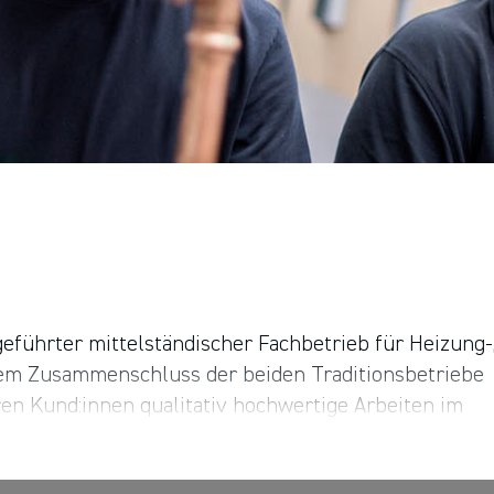
führter mittelständischer Fachbetrieb für Heizung-
dem Zusammenschluss der beiden Traditionsbetriebe
ren Kund:innen qualitativ hochwertige Arbeiten im
 laufende Fort- und Weiterbildung sind die
iten unter dem Dach der HPM Die Handwerksgruppe, e