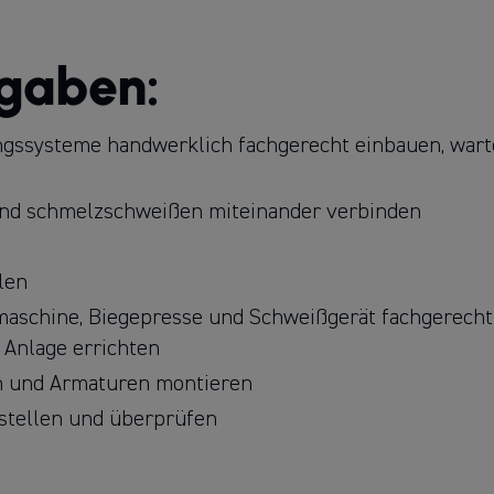
s­gruppe, mit über 160 erst­klassigen und lokal
 und Österreich.
fgaben:
ngssysteme handwerklich fachgerecht einbauen, war
 und schmelzschweißen miteinander verbinden
len
schine, Biegepresse und Schweißgerät fachgerecht
 Anlage errichten
en und Armaturen montieren
tellen und überprüfen