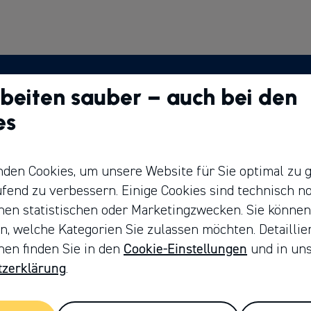
Schnell gefunden
W
beiten sauber – auch bei den
V
es
Unsere Gruppe
Sc
Jobs
den Cookies, um unsere Website für Sie optimal zu g
Ausbildung
R
ufend zu verbessern. Einige Cookies sind technisch n
Leistungen & Services
nen statistischen oder Marketingzwecken. Sie können
n, welche Kategorien Sie zulassen möchten. Detaillie
Generationswechsel im
Cookie-Einstellungen
nen finden Sie in den
und in un
Handwerk
tzerklärung
.