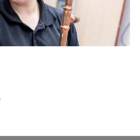
,
iner