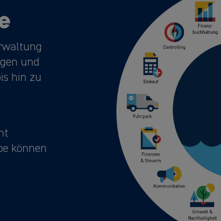
e
erwaltung
ngen und
is hin zu
ht
be können