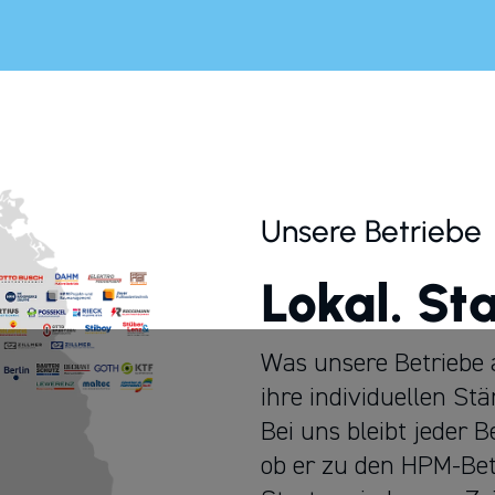
Unsere Betriebe
Lokal. St
Was unsere Betriebe a
ihre individuellen St
Bei uns bleibt jeder 
ob er zu den HPM-Bet