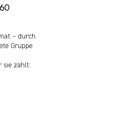
160
mat – durch
tete Gruppe
 sie zählt: