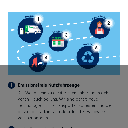
1
2
3
5
4
1
Emissionsfreie Nutzfahrzeuge
Der Wandel hin zu elektrischen Fahrzeugen geht
voran – auch bei uns. Wir sind bereit, neue
Technologien für E-Transporter zu testen und die
passende Ladeinfrastruktur für das Handwerk
voranzubringen.