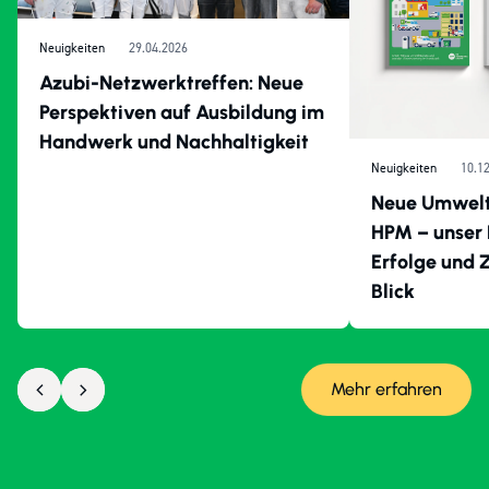
Neuigkeiten
29.04.2026
Azubi-Netzwerktreffen: Neue
Perspektiven auf Ausbildung im
Handwerk und Nachhaltigkeit
Neuigkeiten
10.1
Neue Umwelt
HPM – unser
Erfolge und Z
Blick
Mehr erfahren