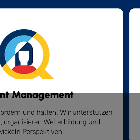
ent Management
fördern und halten. Wir unterstützen
, organisieren Weiterbildung und
wickeln Perspektiven.