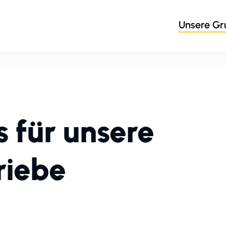
Unsere G
s für unsere
riebe