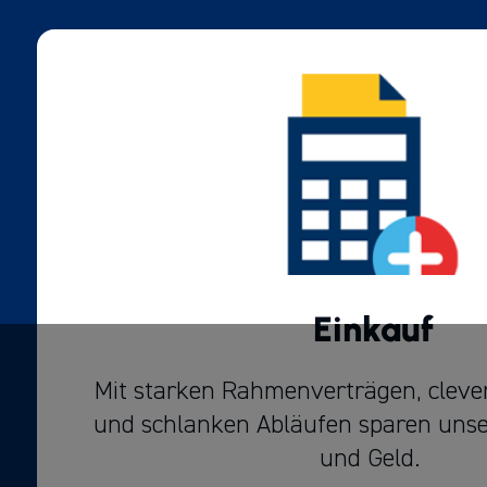
Einkauf
Mit starken Rahmenverträgen, cleve
und schlanken Abläufen sparen unser
und Geld.