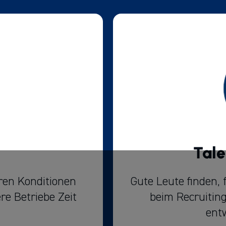
Tal
ren Konditionen
Gute Leute finden, 
e Betriebe Zeit
beim Recruiting
ent