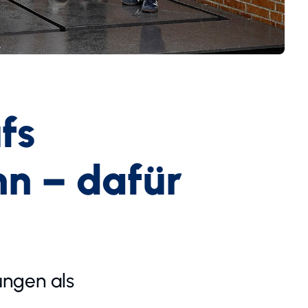
fs
n – dafür
ungen als