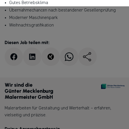
Gutes Betriebsklima
Übernahmechancen nach bestandener Gesellenprüfung
Moderner Maschinenpark
Weihnachtsgratifikation
Diesen Job teilen mit:
Wir sind die
Günter Mecklenburg
Malermeister GmbH
Malerarbeiten für Gestaltung und Werterhalt – erfahren,
vielseitig und präzise.
Dein:e Ansprechpartner:in