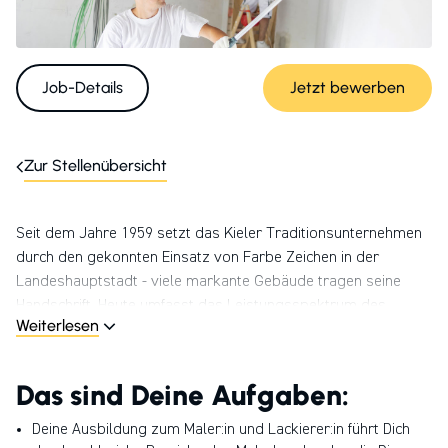
Job-Details
Jetzt bewerben
Zur Stellenübersicht
Seit dem Jahre 1959 setzt das Kieler Traditionsunternehmen
durch den gekonnten Einsatz von Farbe Zeichen in der
Landeshauptstadt - viele markante Gebäude tragen seine
Handschrift. Heute umfasst das Leistungsspektrum des
Weiterlesen
Malereibetriebes alle Bereiche, die für die Neugestaltung und
den Erhalt Ihrer Immobilie erforderlich sind. Wir arbeiten
unter dem Dach der HPM Die Handwerksgruppe, einer 1989
Das sind Deine Aufgaben:
gegründeten familiengeführten Unternehmensgruppe, mit
über 160 erstklassigen und lokal verankerten
Deine Ausbildung zum Maler:in und Lackierer:in führt Dich