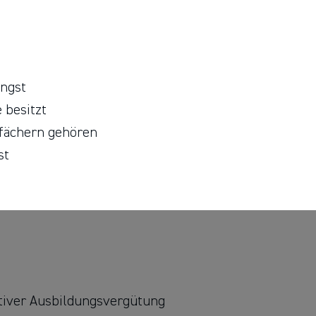
ingst
 besitzt
sfächern gehören
st
tiver Ausbildungsvergütung