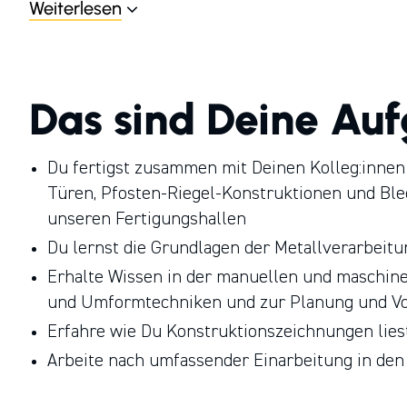
Handwerksgruppe, einer 1989 gegründeten fami
Weiterlesen
erst¬klassigen und lokal verankerten Handwerks
Das sind Deine Au
Du fertigst zusammen mit Deinen Kolleg:innen
Türen, Pfosten-Riegel-Konstruktionen und Ble
unseren Fertigungshallen
Du lernst die Grundlagen der Metallverarbeit
Erhalte Wissen in der manuellen und maschine
und Umformtechniken und zur Planung und Vo
Erfahre wie Du Konstruktionszeichnungen lies
Arbeite nach umfassender Einarbeitung in de