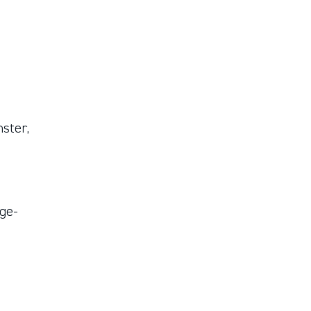
ster,
ge-