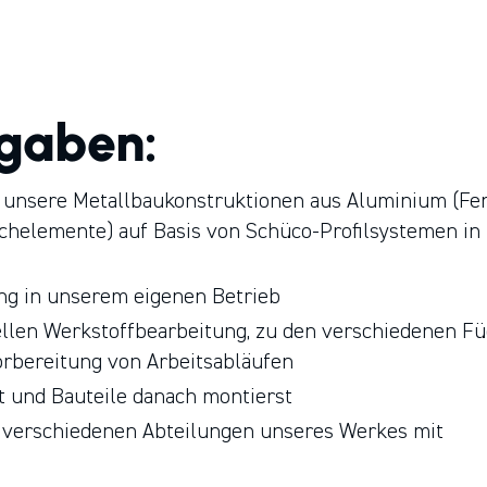
lien¬geführten Unternehmens¬gruppe, mit über 160
¬betrieben in Deutschland und Österreich.
fgaben:
 unsere Metallbaukonstruktionen aus Aluminium (Fen
chelemente) auf Basis von Schüco-Profilsystemen in
ung in unserem eigenen Betrieb
llen Werkstoffbearbeitung, zu den verschiedenen Fü
rbereitung von Arbeitsabläufen
t und Bauteile danach montierst
n verschiedenen Abteilungen unseres Werkes mit