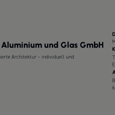
D
M
s Aluminium und Glas GmbH
K
erte Architektur – individuell und
T
E
A
B
6