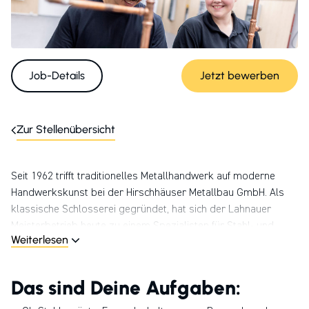
Job-Details
Jetzt bewerben
Zur Stellenübersicht
Seit 1962 trifft traditionelles Metallhandwerk auf moderne
Handwerkskunst bei der Hirschhäuser Metallbau GmbH. Als
klassische Schlosserei gegründet, hat sich der Lahnauer
Meisterbetrieb heute zu einem Spezialisten für Stahl- und
Weiterlesen
Metallbau mit eigener Fertigung entwickelt. Unser perfekt
ausgebildetes Team ist bei Privatkunden ebenso im Einsatz
wie für Wohnungsbaugesellschaften oder die öffentliche Hand.
Das sind Deine Aufgaben:
Wir arbeiten unter dem Dach der HPM Die Handwerksgruppe,
einer 1989 gegründeten familien­geführten Unternehmens­