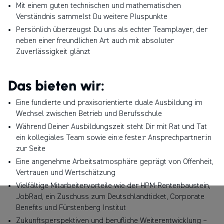
Mit einem guten technischen und mathematischen
Verständnis sammelst Du weitere Pluspunkte
Persönlich überzeugst Du uns als echter Teamplayer, der
neben einer freundlichen Art auch mit absoluter
Zuverlässigkeit glänzt
Das bieten wir:
Eine fundierte und praxisorientierte duale Ausbildung im
Wechsel zwischen Betrieb und Berufsschule
Während Deiner Ausbildungszeit steht Dir mit Rat und Tat
ein kollegiales Team sowie ein:e feste:r Ansprechpartner:in
zur Seite
Eine angenehme Arbeitsatmosphäre geprägt von Offenheit,
Vertrauen und Wertschätzung
Vielfältige Mitarbeitervorteile wie der HPM-Rentenbaustein,
JobRad, ein Zuschuss zum Deutschlandticket, Corporate
Benefits und Fürstenberg Institut
Zukunftsperspektiven und berufliche Weiterentwicklung –