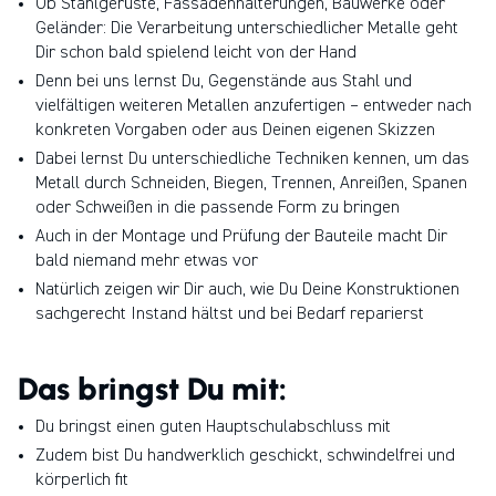
Ob Stahlgerüste, Fassadenhalterungen, Bauwerke oder
gruppe, mit über 160 erst­klassigen und lokal verankerten
Geländer: Die Verarbeitung unterschiedlicher Metalle geht
Handwerks­betrieben in Deutschland und Österreich.
Dir schon bald spielend leicht von der Hand
Denn bei uns lernst Du, Gegenstände aus Stahl und
vielfältigen weiteren Metallen anzufertigen – entweder nach
konkreten Vorgaben oder aus Deinen eigenen Skizzen
Dabei lernst Du unterschiedliche Techniken kennen, um das
Metall durch Schneiden, Biegen, Trennen, Anreißen, Spanen
oder Schweißen in die passende Form zu bringen
Auch in der Montage und Prüfung der Bauteile macht Dir
bald niemand mehr etwas vor
Natürlich zeigen wir Dir auch, wie Du Deine Konstruktionen
sachgerecht Instand hältst und bei Bedarf reparierst
Das bringst Du mit:
Du bringst einen guten Hauptschulabschluss mit
Zudem bist Du handwerklich geschickt, schwindelfrei und
körperlich fit