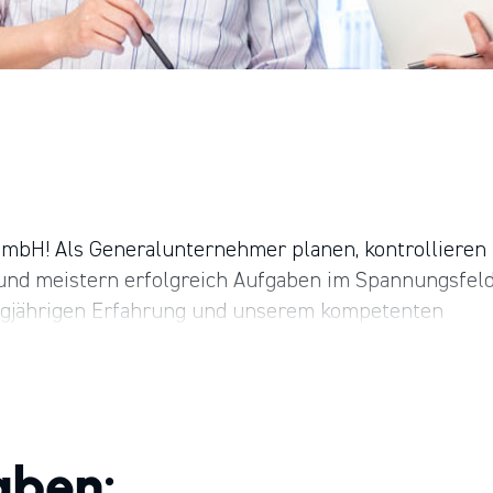
mbH! Als Generalunternehmer planen, kontrollieren
 und meistern erfolgreich Aufgaben im Spannungsfel
angjährigen Erfahrung und unserem kompetenten
eine intensive Vor-Ort-Betreuung mit einem festen
ch der HPM Die Handwerksgruppe, einer 1989 gegrün
 160 erstklassigen und lokal verankerten
ch.
aben: