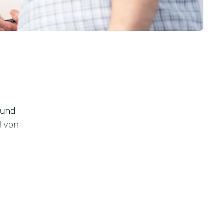
 und
d von
deten