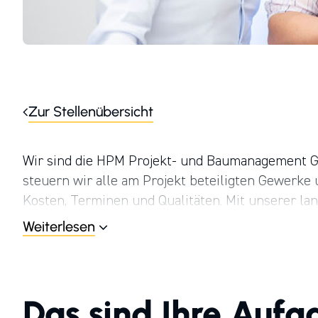
Zur Stellenübersicht
Wir sind die HPM Projekt- und Baumanagement G
steuern wir alle am Projekt beteiligten Gewerke
Kosten, Terminen und Qualitäten. Mit unserer l
Handwerkernetzwerk bieten wir unseren Kunden 
Weiterlesen
Ansprechpartner an. Wir arbeiten unter dem Da
familiengeführten Unternehmensgruppe, mit über
Handwerksbetrieben in Deutschland und Österrei
Das sind Ihre Aufg