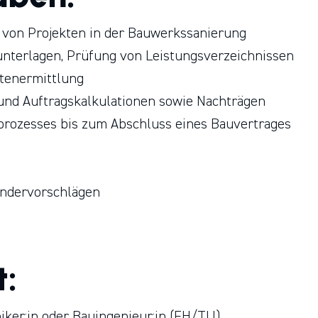
 von Projekten in der Bauwerkssanierung
nterlagen, Prüfung von Leistungsverzeichnissen
tenermittlung
und Auftragskalkulationen sowie Nachträgen
prozesses bis zum Abschluss eines Bauvertrages
ondervorschlägen
t:
iker:in oder Bauingenieur:in (FH/TU)