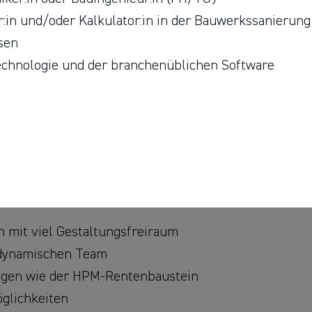
r:in und/oder Kalkulator:in in der Bauwerkssanierung
sen
chnologie und der branchenüblichen Software
 mit viel Gestaltungsfreiraum
 dynamischen Team
ungen wie der HPM-Rentenbaustein
glichkeiten