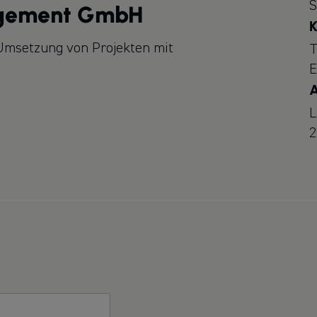
S
agement GmbH
K
Umsetzung von Projekten mit
T
E
A
L
2