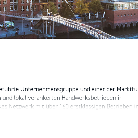
führte Unternehmens­gruppe und einer der Markt­fü
 und lokal verankerten Hand­werks­betrieben in
kes Netzwerk mit über 160 erst­klassigen Betrieben i
Gebäude­ausrüstung sowie Fenster und Fassade. Über 
gagiertes Aus- und Fort­bildungs­programm sichern 
und die sichere Zukunft der Gruppe. In Hamburg