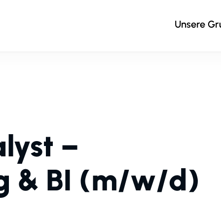
Unsere G
lyst –
g & BI (m/w/d)