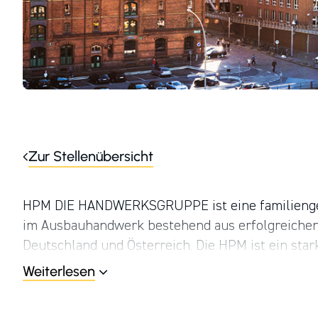
Zur Stellenübersicht
HPM DIE HANDWERKSGRUPPE ist eine familien­ge
im Ausbau­handwerk bestehend aus erfolg­reichen
Deutschland und Österreich. Die HPM ist ein star
drei Sparten: Maler Fassade Ausbau, Technische 
Weiterlesen
Mitarbeiter, ein modernes Management und ein en
hohe Qualität der Arbeit, das gesunde Wachstum 