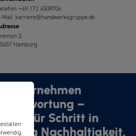
elefon:
+49 172 4508706
-Mail:
karriere@handwerksgruppe.de
dresse
remon 3,
0457 Hamburg
ir übernehmen
erantwortung –
hritt für Schritt in
estalten
ichtung Nachhaltigkeit.
otwendig,