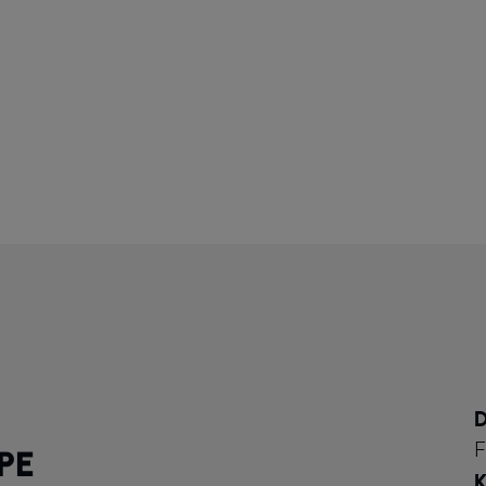
D
F
PE
K