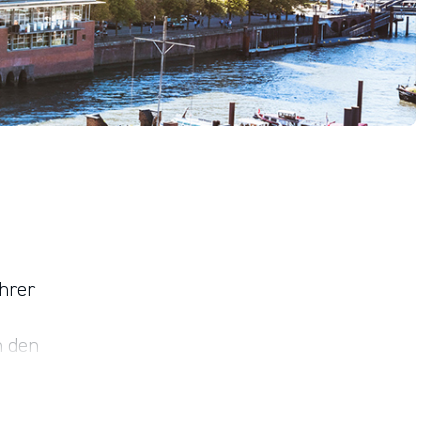
hrer
n den
4.400
die