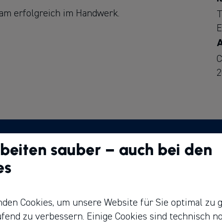
sam erfolgreich im Handwerk.
T
E
A
C
2
Schnell gefunden
W
beiten sauber – auch bei den
V
es
Unsere Gruppe
Sc
Jobs
den Cookies, um unsere Website für Sie optimal zu g
Ausbildung
R
ufend zu verbessern. Einige Cookies sind technisch n