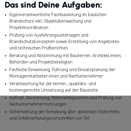
Das sind Deine Aufgaben:
wir fundiertes Fachwissen mit sorgfältiger Ausführung und
hoher Qualität. Wir gehören zur familiengeführten HPM Die
Eigenverantwortliche Fachbauleitung im baulichen
Handwerksgruppe mit über 160 Betrieben in Deutschland und
Brandschutz inkl. Objektüberwachung und
Österreich.
Projektkoordination
Prüfung von Ausführungsunterlagen und
Brandschutzkonzepten sowie Erstellung von Angeboten
und technischen Prüfberichten
Beratung und Abstimmung mit Bauherren, Architekt:innen,
Behörden und Projektbeteiligten
Fachliche Einweisung, Führung und Einsatzplanung der
Montagemitarbeiter:innen und Nachunternehmer
Verantwortung für die termin-, qualitäts- und
kostengerechte Umsetzung auf der Baustelle
Aufmaß, Abrechnung, Materialdisposition und Prüfung von
Nachunternehmerrechnungen
Sicherstellung der Einhaltung aller geltenden Sicherheits-
und Unfallverhütungsvorschriften vor Ort