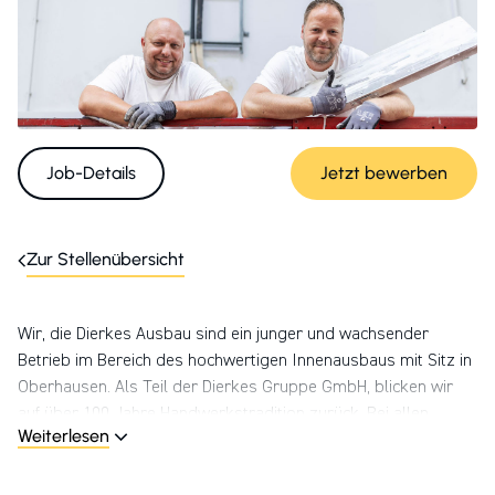
Job-Details
Jetzt bewerben
Zur Stellenübersicht
Wir, die Dierkes Ausbau sind ein junger und wachsender
Betrieb im Bereich des hochwertigen Innenausbaus mit Sitz in
Oberhausen. Als Teil der Dierkes Gruppe GmbH, blicken wir
auf über 100 Jahre Handwerkstradition zurück. Bei allen
Weiterlesen
Themen des Innenausbaus - und konkret auch beim baulichen
Brandschutz – begleiten wir unsere Kundinnen und Kunden
von der ersten Idee bis hin zur Umsetzung. Dabei verbinden