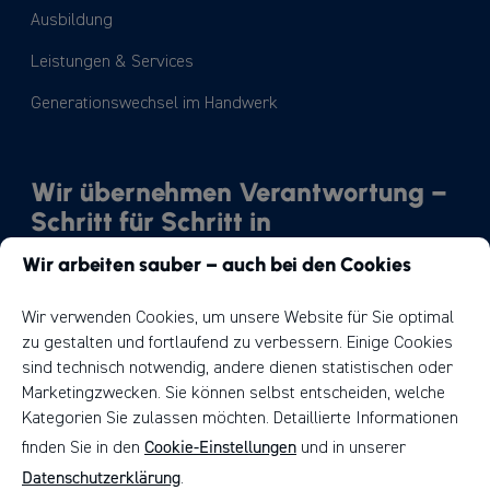
Ausbildung
Leistungen & Services
Generationswechsel im Handwerk
Wir übernehmen Verantwortung –
Schritt für Schritt in
Richtung Nachhaltigkeit.
Wir arbeiten sauber – auch bei den Cookies
Unser Weg
Wir verwenden Cookies, um unsere Website für Sie optimal
zu gestalten und fortlaufend zu verbessern. Einige Cookies
sind technisch notwendig, andere dienen statistischen oder
Marketingzwecken. Sie können selbst entscheiden, welche
Kategorien Sie zulassen möchten. Detaillierte Informationen
Cookie-Einstellungen
finden Sie in den
und in unserer
Datenschutzerklärung
.