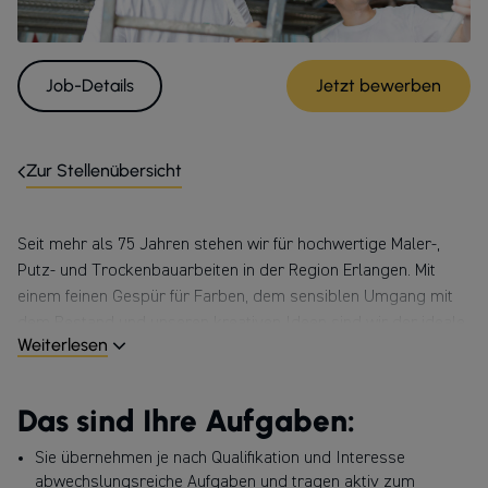
Job-Details
Jetzt bewerben
Zur Stellenübersicht
Seit mehr als 75 Jahren stehen wir für hochwertige Maler-,
Putz- und Trockenbauarbeiten in der Region Erlangen. Mit
einem feinen Gespür für Farben, dem sensiblen Umgang mit
dem Bestand und unseren kreativen Ideen sind wir der ideale
Weiterlesen
Partner beim Gestalten und Sanieren. Unser Team aus 30
bestens ausgebildeten Mitarbeiter:innen betreut Privat- und
Gewerbekund:innen – ideenreich, flexibel, wirtschaftlich. Wir
Das sind Ihre Aufgaben:
arbeiten unter dem Dach der HPM Die Handwerksgruppe, einer
1989 gegründeten familiengeführten Unternehmensgruppe,
Sie übernehmen je nach Qualifikation und Interesse
mit über 160 erstklassigen und lokal verankerten Handwerks-
abwechslungsreiche Aufgaben und tragen aktiv zum