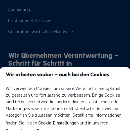
Ausbildung
Leistungen & Services
Generationswechsel im Handwerk
Wir übernehmen Verantwortung –
Schritt für Schritt in
Richtung Nachhaltigkeit.
Wir arbeiten sauber – auch bei den Cookies
Unser Weg
Wir verwenden Cookies, um unsere Website für Sie optimal
zu gestalten und fortlaufend zu verbessern. Einige Cookies
sind technisch notwendig, andere dienen statistischen oder
Marketingzwecken. Sie können selbst entscheiden, welche
Kategorien Sie zulassen möchten. Detaillierte Informationen
Cookie-Einstellungen
finden Sie in den
und in unserer