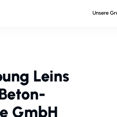
Unsere G
bung Leins
Beton-
ce GmbH