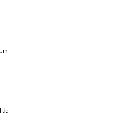
t­
zum
d den