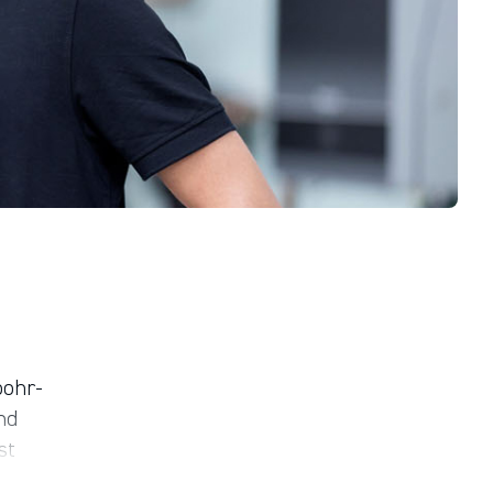
bohr-
nd
st
ie