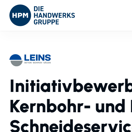
Initiativbewer
Kernbohr- und 
Schneideservi