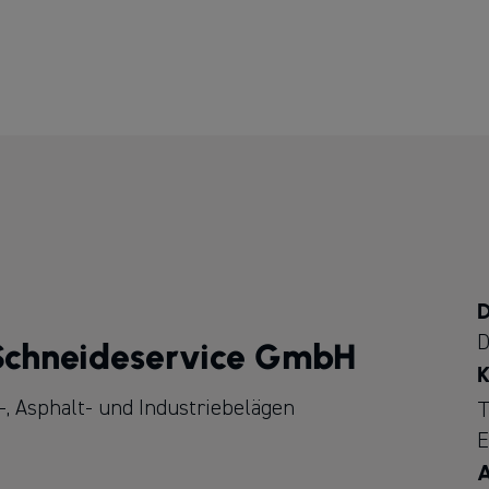
D
D
-Schneideservice GmbH
K
-, Asphalt- und Industriebelägen
T
E
A