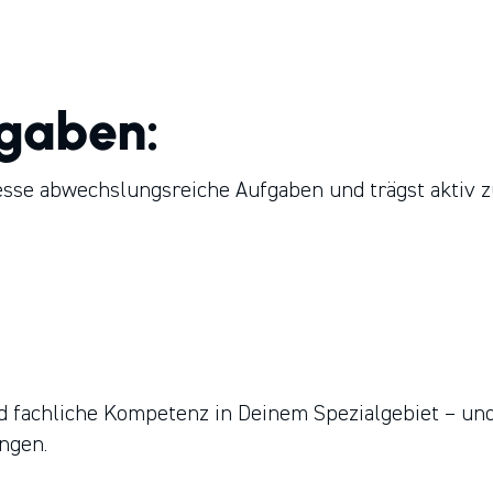
en­geführten Unternehmens­gruppe, mit über 160 ers
eben in Deutschland und Österreich.
fgaben:
resse abwechslungsreiche Aufgaben und trägst aktiv 
nd fachliche Kompetenz in Deinem Spezialgebiet – un
ngen.