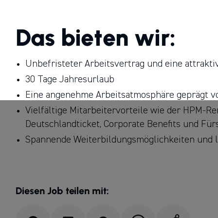
Das bieten wir:
Unbefristeter Arbeitsvertrag und eine attrakt
30 Tage Jahresurlaub
Eine angenehme Arbeitsatmosphäre geprägt vo
Vielfältige Mitarbeitervorteile wie der HPM-R
Deutschlandticket, Corporate Benefits und Für
Spannende Weiterbildungsmöglichkeiten und l
Diesen Job teilen mit: