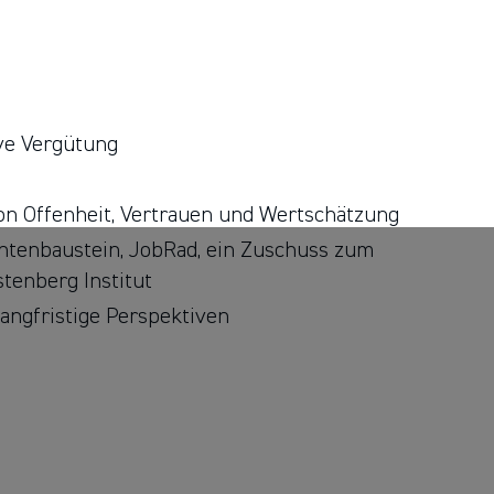
ive Vergütung
n Offenheit, Vertrauen und Wertschätzung
entenbaustein, JobRad, ein Zuschuss zum
stenberg Institut
angfristige Perspektiven