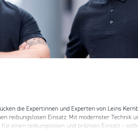
 rücken die Expertinnen und Experten von Leins Kern
nen reibungslosen Einsatz. Mit modernster Technik u
 für einen reibungslosen und präzisen Einsatz – selb
auprojekten. Wir arbeiten unter dem Dach der HPM D