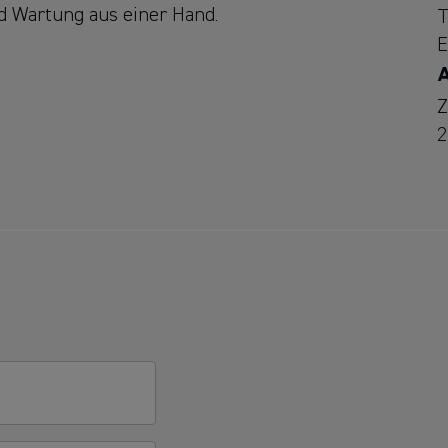
nd Wartung aus einer Hand.
T
E
A
Z
2