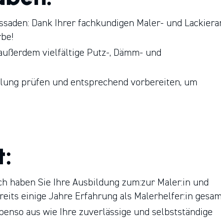
saden: Dank Ihrer fachkundigen Maler- und Lackiera
rbe!
außerdem vielfältige Putz-, Dämm- und
ndlung prüfen und entsprechend vorbereiten, um
t:
lich haben Sie Ihre Ausbildung zum:zur Maler:in und
reits einige Jahre Erfahrung als Malerhelfer:in gesa
enso aus wie Ihre zuverlässige und selbstständige