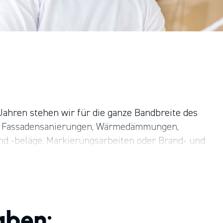
Jahren stehen wir für die ganze Bandbreite des
n, Fassadensanierungen, Wärmedämmungen,
d -beläge, Markierungsarbeiten oder Brand- und
en in allen Bereichen des Malergewerbes. Zu unsere
afen Hamburg, die Universität Hamburg, sowie Schu
 HPM Die Handwerksgruppe, einer 1989 gegründeten
r 160 erst­klassigen und lokal verankerten Handwerk
aben: