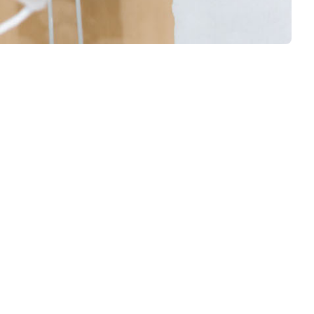
n
len
s­