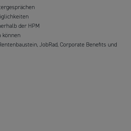
itergesprächen
öglichkeiten
nnerhalb der HPM
n können
-Rentenbaustein, JobRad, Corporate Benefits und