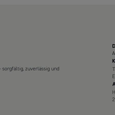
D
A
K
sorgfältig, zuverlässig und
T
E
A
H
2