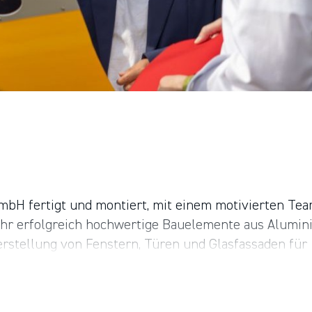
GmbH fertigt und montiert, mit einem motivierten Te
ehr erfolgreich hochwertige Bauelemente aus Alumi
rstellung von Fenstern, Türen und Glasfassaden für
er Vertrieb von technischen Sonnenschutzprodukte
rksgruppe, einer 1989 gegründeten familien­geführ
n und lokal verankerten Handwerks­betrieben in