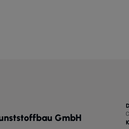
D
C
Kunststoffbau GmbH
K