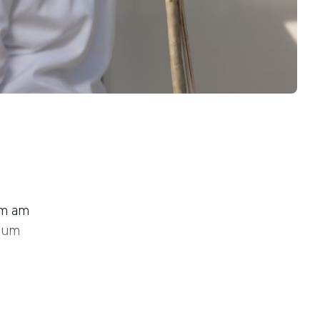
am am
nium
n.
ten