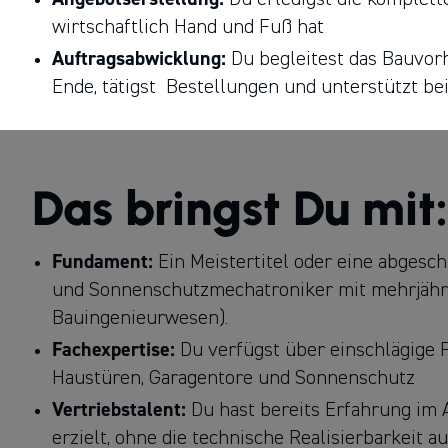
wirtschaftlich Hand und Fuß hat
Auftragsabwicklung:
Du begleitest das Bauvor
Ende, tätigst Bestellungen und unterstützt be
Das bringst Du mit:
Fundament:
Ein Meistertitel oder eine abgesc
und Sonnenschutzmechatroniker mit mehrjährig
Bauingenieurwesen).
Fachexpertise:
Du verfügst über einschlägige 
Haustüren, Garagentore und Sonnenschutz
Vertriebstalent:
Du hast bereits Erfahrung im
erzielt, ohne die technische Realisierbarkeit a