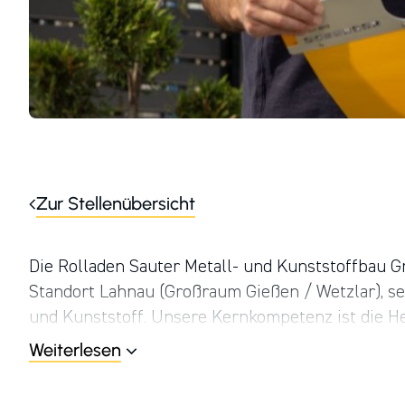
Zur Stellenübersicht
Die Rolladen Sauter Metall- und Kunststoffbau 
Standort Lahnau (Großraum Gießen / Wetzlar), s
und Kunststoff. Unsere Kernkompetenz ist die He
gehobene Wohn- und Gewerbeimmobilien sowie d
Weiterlesen
Wir arbeiten unter dem Dach der HPM Die Handwe
Unternehmens­gruppe, mit über 160 erst­klassige