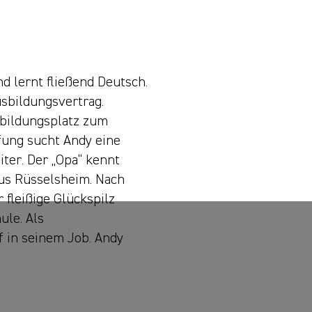
d lernt fließend Deutsch.
usbildungsvertrag.
usbildungsplatz zum
fung sucht Andy eine
iter. Der „Opa“ kennt
 aus Rüsselsheim. Nach
 fleißige Glückspilz
ule. Als
f in seinem Job. Andy