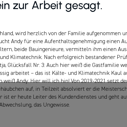
in zur Arbeit gesagt.
chland, wird herzlich von der Familie aufgenommen un
raucht Andy für eine Aufenthaltsgenehmigung einen A
teltern, beide Bauingenieure, vermitteln ihm einen A
 und Klimatechnik. Nach erfolgreich bestandener Prü
a, Glücksfall Nr. 3: Auch hier weiß die Gastfamilie we
assig arbeitet – das ist Kälte- und Klimatechnik Kaul
iß Andy: Hier will ich hin! Von 2019-2021 setzt der
häubchen auf, in Teilzeit absolviert er die Meistersch
 ist er heute Leiter des Kundendienstes und geht au
e Abwechslung, das Ungewisse.