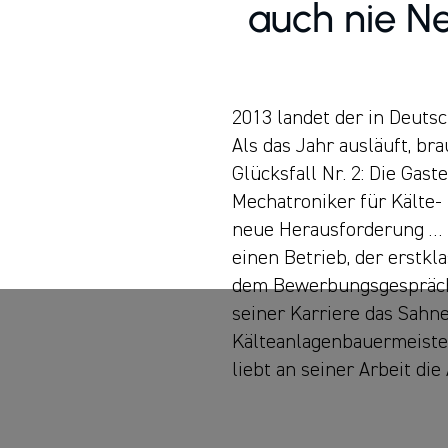
auch nie Ne
2013 landet der in Deuts
Als das Jahr ausläuft, b
Glücksfall Nr. 2: Die Gas
Mechatroniker für Kälte-
neue Herausforderung … tj
einen Betrieb, der erstkl
dem Bewerbungsgespräch we
seiner Karriere das Sahne
Kälteanlagenbauermeister
liebt an seiner Arbeit di