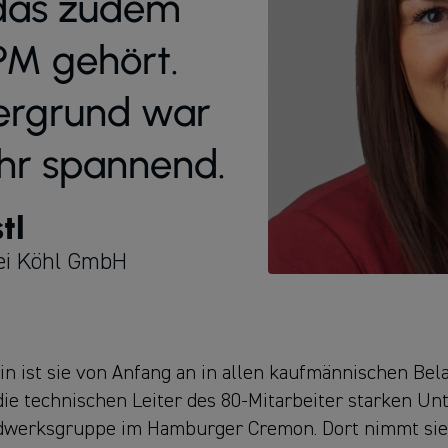
 das zudem
PM gehört.
tergrund war
ehr spannend.
tl
bei Köhl GmbH
in ist sie von Anfang an in allen kaufmännischen Be
 die technischen Leiter des 80-Mitarbeiter starken 
andwerksgruppe im Hamburger Cremon. Dort nimmt si